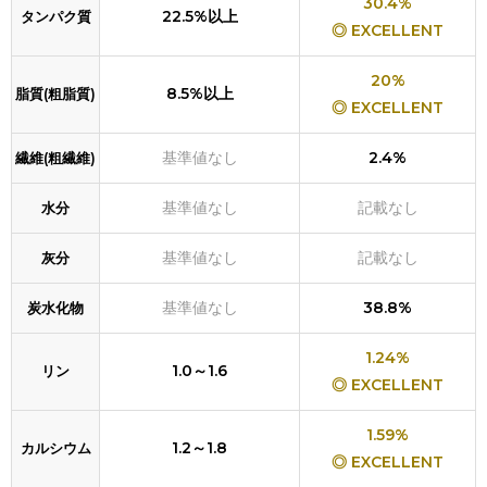
30.4%
22.5%以上
タンパク質
◎ EXCELLENT
20%
8.5%以上
脂質(粗脂質)
◎ EXCELLENT
基準値なし
2.4%
繊維(粗繊維)
基準値なし
記載なし
水分
基準値なし
記載なし
灰分
基準値なし
38.8%
炭水化物
1.24%
1.0～1.6
リン
◎ EXCELLENT
1.59%
1.2～1.8
カルシウム
◎ EXCELLENT