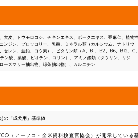
、大麦、トウモロコシ、チキンエキス、ポークエキス、亜麻仁、植物
ニンジン、ブロッコリー、乳酸、ミネラル類（カルシウム、ナトリウ
セレン、亜鉛、ヨウ素）、ビタミン類（A、B1、B2、B6、B12、C
トテン酸、葉酸、ビオチン、コリン）、アミノ酸類（タウリン、リジ
ローズマリー抽出物、緑茶抽出物）、カルニチン
会)の「成犬用」基準値
FCO（アーフコ・全米飼料検査官協会）が開示している