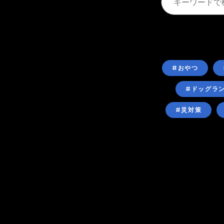
#おやつ
#ドッグラ
#災対策