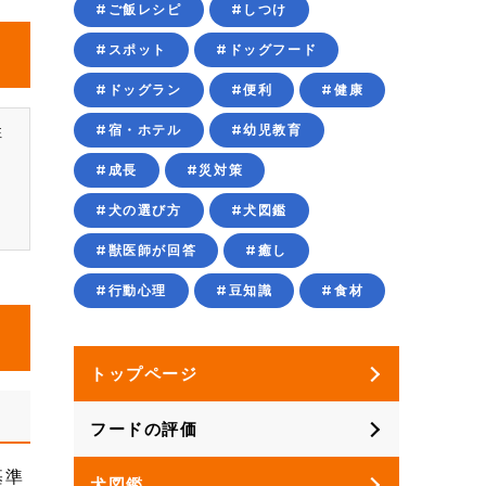
#ご飯レシピ
#しつけ
#スポット
#ドッグフード
#ドッグラン
#便利
#健康
性
#宿・ホテル
#幼児教育
#成長
#災対策
、
#犬の選び方
#犬図鑑
#獣医師が回答
#癒し
#行動心理
#豆知識
#食材
トップページ
フードの評価
基準
犬図鑑