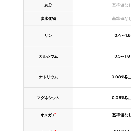
基準値な
灰分
基準値な
炭水化物
0.4～1.6
リン
0.5～1.8
カルシウム
0.08%以
ナトリウム
0.06%以
マグネシウム
*
基準値な
オメガ3