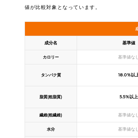
値が比較対象となっています。
成分名
基準値
基準値な
カロリー
18.0%以
タンパク質
5.5%以上
脂質(粗脂質)
基準値な
繊維(粗繊維)
基準値な
水分