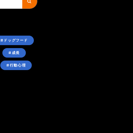
#ドッグフード
#成長
#行動心理