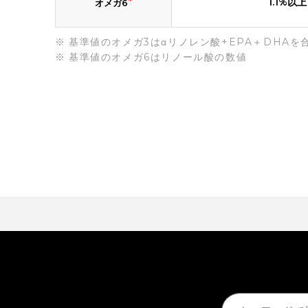
*
1.1%以上
オメガ6
基準値のオメガ3はαリノレン酸+EPA＋DHAを
基準値のオメガ6はリノール酸の数値