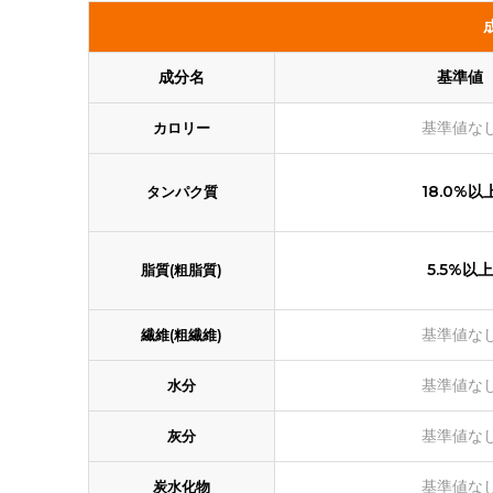
成分名
基準値
基準値な
カロリー
18.0%以
タンパク質
5.5%以上
脂質(粗脂質)
基準値な
繊維(粗繊維)
基準値な
水分
基準値な
灰分
基準値な
炭水化物