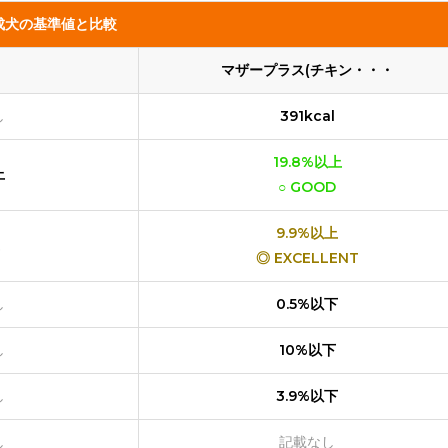
成犬の基準値と比較
マザープラス(チキン・・・
し
391kcal
19.8%以上
上
○ GOOD
9.9%以上
◎ EXCELLENT
し
0.5%以下
し
10%以下
し
3.9%以下
し
記載なし