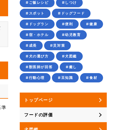
#ご飯レシピ
#しつけ
#スポット
#ドッグフード
#ドッグラン
#便利
#健康
玄
、
#宿・ホテル
#幼児教育
#成長
#災対策
#犬の選び方
#犬図鑑
#獣医師が回答
#癒し
#行動心理
#豆知識
#食材
トップページ
基準
フードの評価
犬図鑑