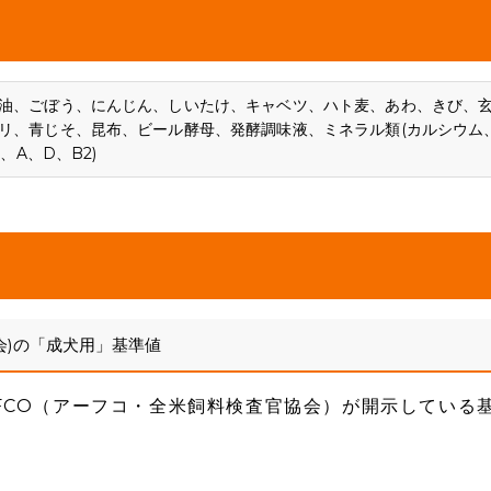
油、ごぼう、にんじん、しいたけ、キャベツ、ハト麦、あわ、きび、
リ、青じそ、昆布、ビール酵母、発酵調味液、ミネラル類(カルシウム
、A、D、B2)
会)の「成犬用」基準値
FCO（アーフコ・全米飼料検査官協会）が開示している