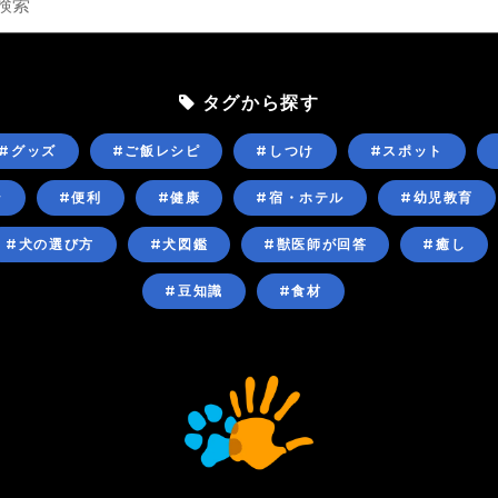
タグから探す
#グッズ
#ご飯レシピ
#しつけ
#スポット
ン
#便利
#健康
#宿・ホテル
#幼児教育
#犬の選び方
#犬図鑑
#獣医師が回答
#癒し
#豆知識
#食材