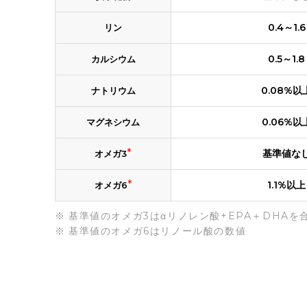
0.4～1.6
リン
0.5～1.8
カルシウム
0.08%以
ナトリウム
0.06%以
マグネシウム
*
基準値な
オメガ3
*
1.1%以上
オメガ6
基準値のオメガ3はαリノレン酸+EPA＋DHAを
基準値のオメガ6はリノール酸の数値