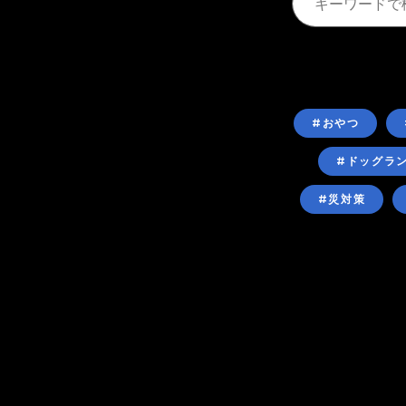
#おやつ
#ドッグラ
#災対策