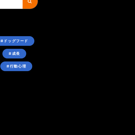
#ドッグフード
#成長
#行動心理