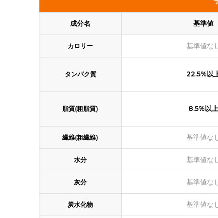
成分名
基準値
基準値な
カロリー
22.5%以
タンパク質
8.5%以
脂質(粗脂質)
基準値な
繊維(粗繊維)
基準値な
水分
基準値な
灰分
基準値な
炭水化物