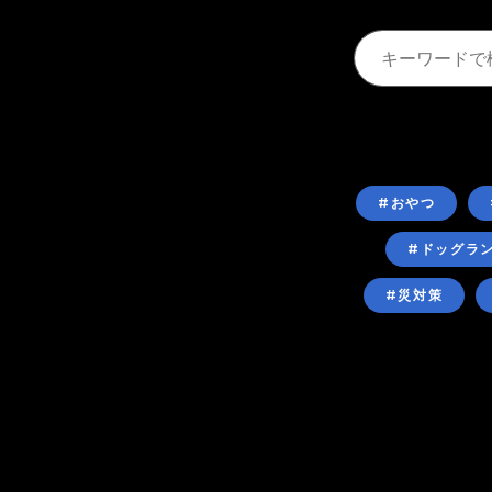
#おやつ
#ドッグラ
#災対策