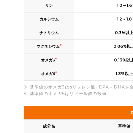
1.0～1.6
リン
1.2～1.8
カルシウム
0.3%以
ナトリウム
*
0.06%以
マグネシウム
*
0.13%以
オメガ3
*
1.3%以上
オメガ6
基準値のオメガ3はαリノレン酸+EPA＋DHAを
基準値のオメガ6はリノール酸の数値
成分名
基準値