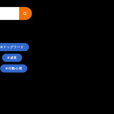
#ドッグフード
#成長
#行動心理