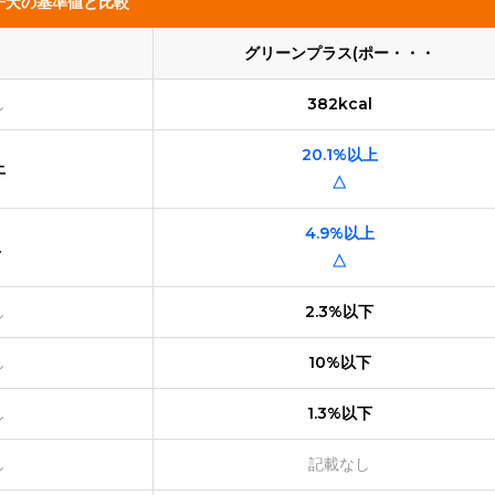
子犬の基準値と比較
グリーンプラス(ポー・・・
し
382kcal
20.1%以上
上
△
4.9%以上
上
△
し
2.3%以下
し
10%以下
し
1.3%以下
し
記載なし