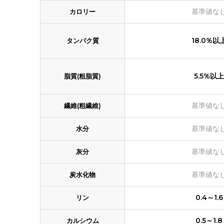
基準値な
カロリー
18.0%以
タンパク質
5.5%以上
脂質(粗脂質)
基準値な
繊維(粗繊維)
基準値な
水分
基準値な
灰分
基準値な
炭水化物
0.4～1.6
リン
0.5～1.8
カルシウム