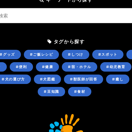
タグから探す
#グッズ
#ご飯レシピ
#しつけ
#スポット
ン
#便利
#健康
#宿・ホテル
#幼児教育
#犬の選び方
#犬図鑑
#獣医師が回答
#癒し
#豆知識
#食材