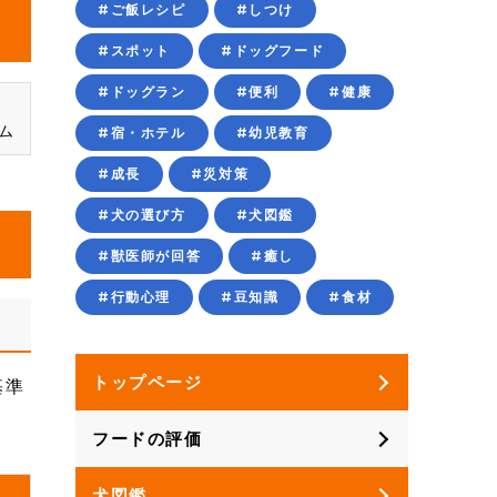
#ご飯レシピ
#しつけ
#スポット
#ドッグフード
#ドッグラン
#便利
#健康
ム
#宿・ホテル
#幼児教育
#成長
#災対策
#犬の選び方
#犬図鑑
#獣医師が回答
#癒し
#行動心理
#豆知識
#食材
トップページ
基準
フードの評価
犬図鑑