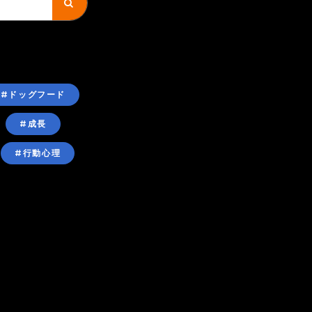
#ドッグフード
#成長
#行動心理