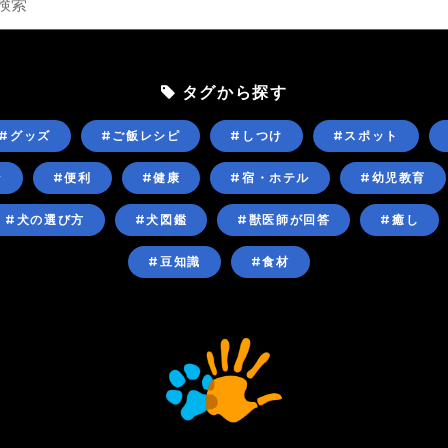
タグから探す
#グッズ
#ご飯レシピ
#しつけ
#スポット
ン
#便利
#健康
#宿・ホテル
#幼児教育
#犬の選び方
#犬図鑑
#獣医師が回答
#癒し
#豆知識
#食材