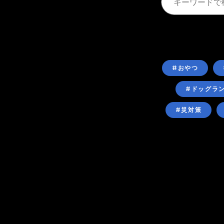
#おやつ
#ドッグラ
#災対策