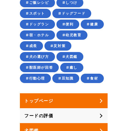
#ご飯レシピ
#しつけ
#スポット
#ドッグフード
#ドッグラン
#便利
#健康
#宿・ホテル
#幼児教育
#成長
#災対策
#犬の選び方
#犬図鑑
#獣医師が回答
#癒し
#行動心理
#豆知識
#食材
トップページ
フードの評価
犬図鑑