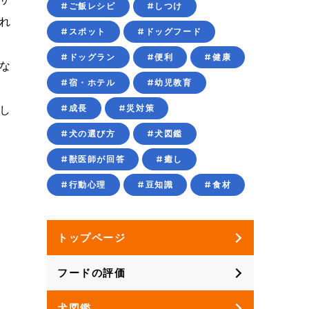
#ご飯レシピ
#しつけ
れ
#スポット
#ドッグフード
#ドッグラン
#便利
#健康
な
#宿・ホテル
#幼児教育
#成長
#災対策
し
#犬の選び方
#犬図鑑
#獣医師が回答
#癒し
#行動心理
#豆知識
#食材
トップページ
フードの評価
犬図鑑