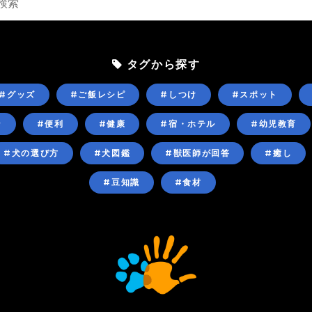
タグから探す
#グッズ
#ご飯レシピ
#しつけ
#スポット
ン
#便利
#健康
#宿・ホテル
#幼児教育
#犬の選び方
#犬図鑑
#獣医師が回答
#癒し
#豆知識
#食材