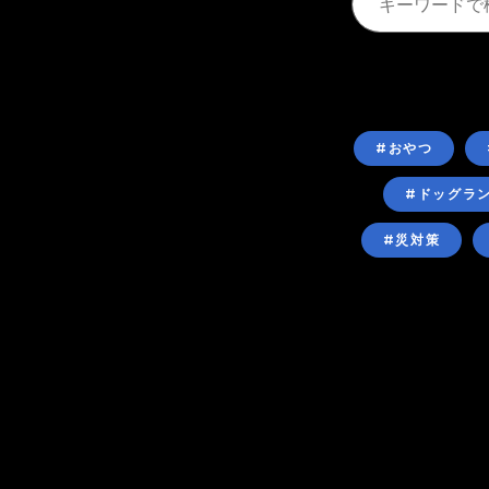
#おやつ
#ドッグラ
#災対策