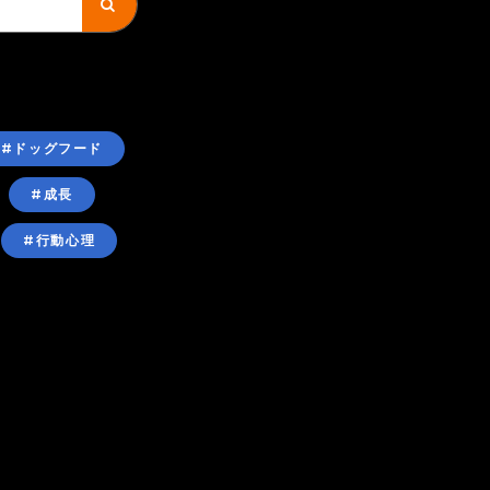
#ドッグフード
#成長
#行動心理