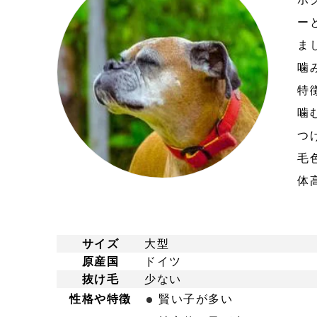
ー
ま
噛
特
噛
つ
毛
体
サイズ
大型
原産国
ドイツ
抜け毛
少ない
性格や特徴
賢い子が多い