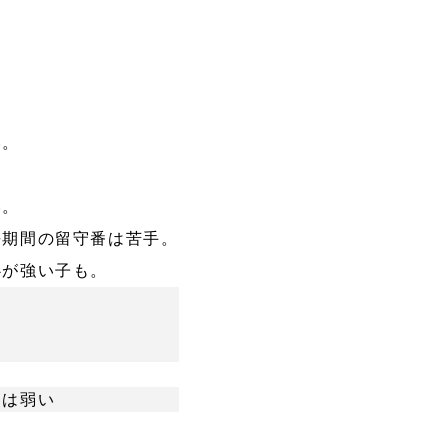
い。
い。
長期間の留守番は苦手。
心が強い子も。
。
には弱い