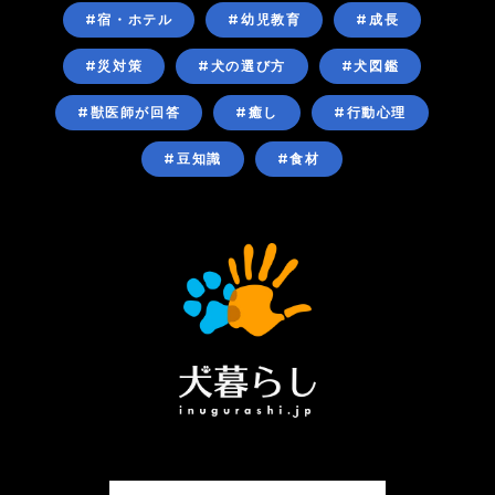
#宿・ホテル
#幼児教育
#成長
#災対策
#犬の選び方
#犬図鑑
#獣医師が回答
#癒し
#行動心理
#豆知識
#食材