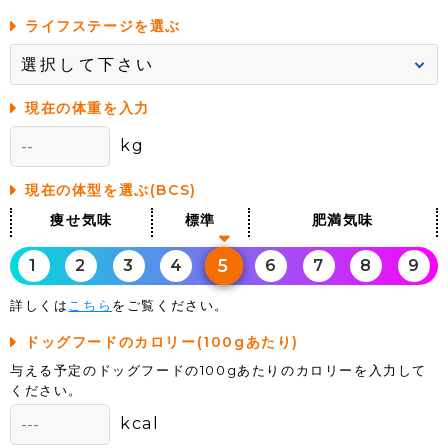
ライフステージを選ぶ
現在の体重を入力
kg
現在の体型を選ぶ(BCS)
痩せ気味
標準
肥満気味
5
1
2
3
4
6
7
8
9
詳しくは
こちら
をご覧ください。
ドッグフードのカロリー(100gあたり)
与える予定のドッグフードの100gあたりのカロリーを入力して
ください。
kcal