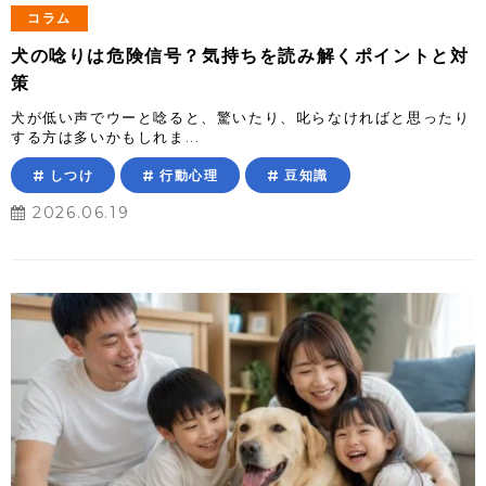
コラム
犬の唸りは危険信号？気持ちを読み解くポイントと対
策
犬が低い声でウーと唸ると、驚いたり、叱らなければと思ったり
する方は多いかもしれま...
しつけ
行動心理
豆知識
2026.06.19