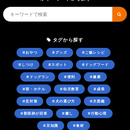
タグから探す
#おやつ
#グッズ
#ご飯レシピ
#しつけ
#スポット
#ドッグフード
#ドッグラン
#便利
#健康
#宿・ホテル
#幼児教育
#成長
#災対策
#犬の選び方
#犬図鑑
#獣医師が回答
#癒し
#行動心理
#豆知識
#食材