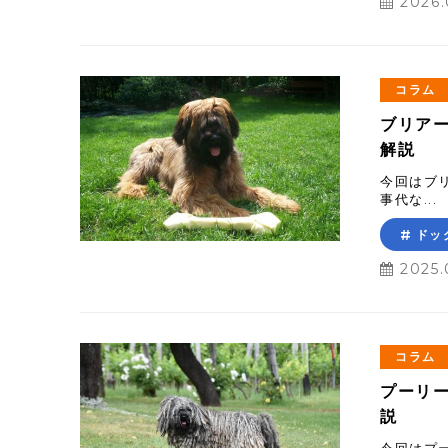
2026.
コラム
ブリア
解説
今回はブ
事代な...
ドッ
2025.
コラム
プーリ
説