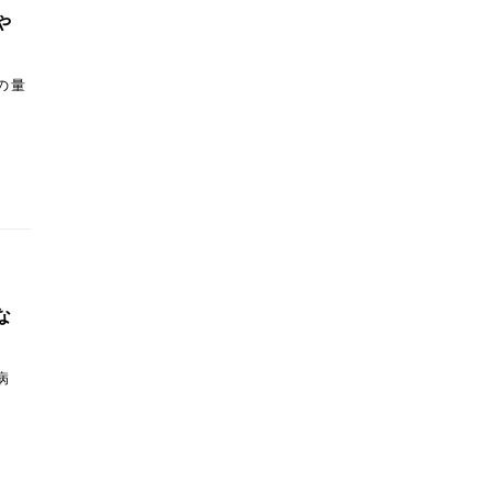
や
の量
な
病