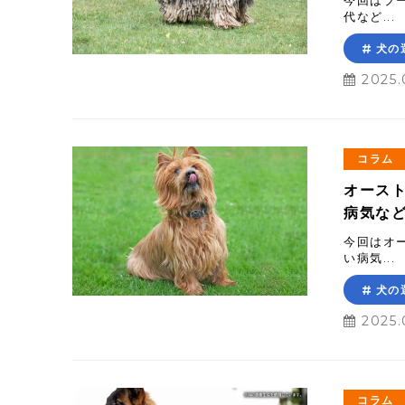
今回はプ
代など...
犬の
2025.
コラム
オース
病気な
今回はオ
い病気...
犬の
2025.
コラム