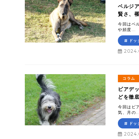
ベルジ
賢さ、
今回はベ
や頻度...
ドッ
2024.
コラム
ビアデ
どを徹
今回はビ
気、月の..
ドッ
2024.