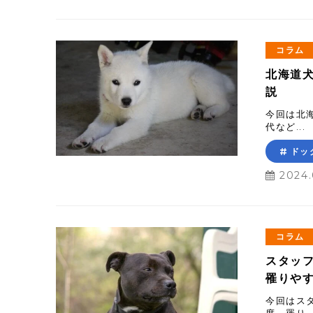
コラム
北海道
説
今回は北
代など...
ドッ
2024.
コラム
スタッ
罹りや
今回はス