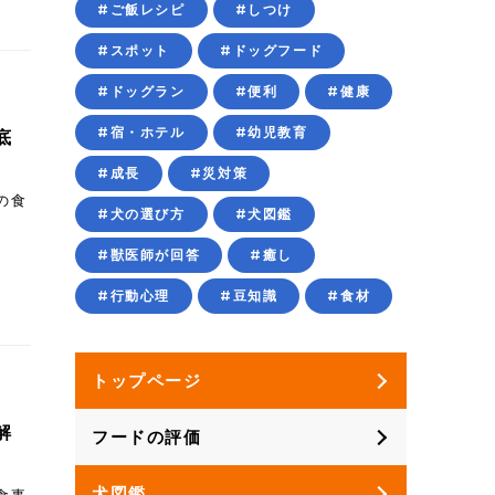
#ご飯レシピ
#しつけ
#スポット
#ドッグフード
#ドッグラン
#便利
#健康
#宿・ホテル
#幼児教育
底
#成長
#災対策
の食
#犬の選び方
#犬図鑑
#獣医師が回答
#癒し
#行動心理
#豆知識
#食材
トップページ
解
フードの評価
犬図鑑