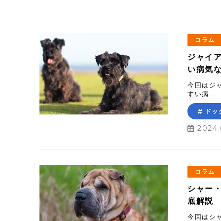
コラム
ジャイ
い病気
今回はジ
すい病...
ドッ
2024.
コラム
シャー
底解説
今回はシ