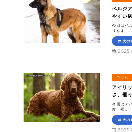
ベルジ
やすい
今回はベ
りやす...
犬の
2025.
コラム
アイリ
さ、罹
今回はア
度、罹...
犬の
2025.