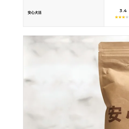
3.4
安心犬活