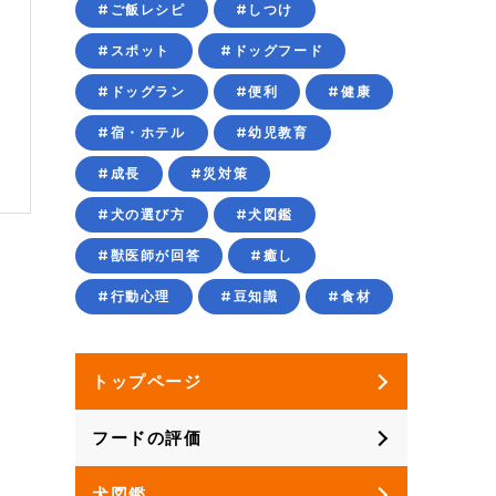
#ご飯レシピ
#しつけ
#スポット
#ドッグフード
#ドッグラン
#便利
#健康
#宿・ホテル
#幼児教育
#成長
#災対策
#犬の選び方
#犬図鑑
#獣医師が回答
#癒し
#行動心理
#豆知識
#食材
トップページ
フードの評価
犬図鑑