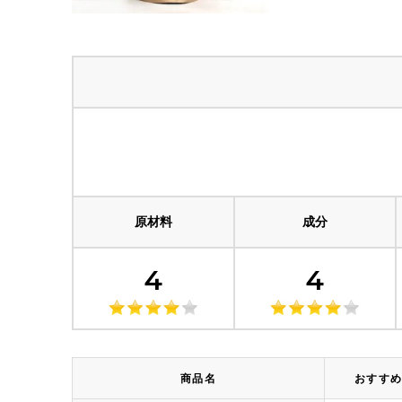
原材料
成分
4
4
商品名
おすす