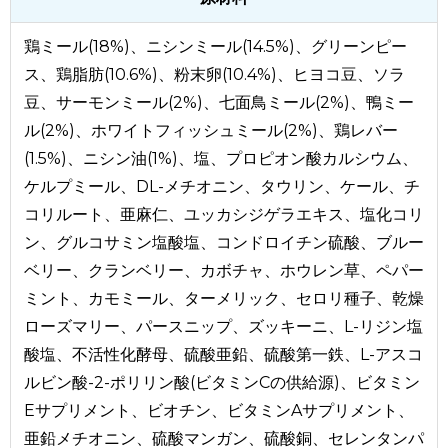
鶏ミール(18%)、ニシンミール(14.5%)、グリーンピー
ス、鶏脂肪(10.6%)、粉末卵(10.4%)、ヒヨコ豆、ソラ
豆、サーモンミール(2%)、七面鳥ミール(2%)、鴨ミー
ル(2%)、ホワイトフィッシュミール(2%)、鶏レバー
(1.5%)、ニシン油(1%)、塩、プロピオン酸カルシウム、
ケルプミール、DL-メチオニン、タウリン、ケール、チ
コリルート、亜麻仁、ユッカシジゲラエキス、塩化コリ
ン、グルコサミン塩酸塩、コンドロイチン硫酸、ブルー
ベリー、クランベリー、カボチャ、ホウレン草、ペパー
ミント、カモミール、ターメリック、セロリ種子、乾燥
ローズマリー、パースニップ、ズッキーニ、L-リジン塩
酸塩、不活性化酵母、硫酸亜鉛、硫酸第一鉄、L-アスコ
ルビン酸-2-ポリリン酸(ビタミンCの供給源)、ビタミン
Eサプリメント、ビオチン、ビタミンAサプリメント、
亜鉛メチオニン、硫酸マンガン、硫酸銅、セレンタンパ