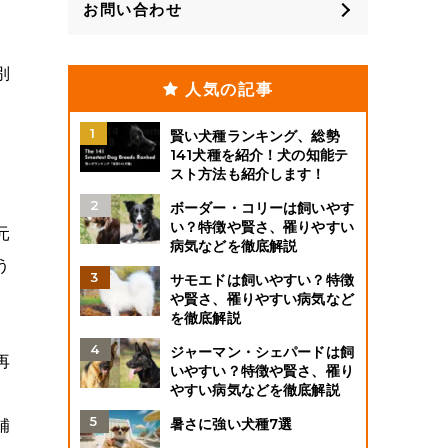
お問い合わせ
別
人気の記事
賢い犬種ランキング、総勢
141犬種を紹介！犬の知能テ
スト方法も紹介します！
ボーダー・コリーは飼いやす
い？特徴や賢さ、罹りやすい
元
病気などを徹底解説
う
サモエドは飼いやすい？特徴
や賢さ、罹りやすい病気など
を徹底解説
ジャーマン・シェパードは飼
再
いやすい？特徴や賢さ、罹り
やすい病気などを徹底解説
暑さに強い犬種7選
補