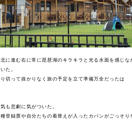
ら北に進む右に常に琵琶湖のキラキラと光る水面を感じな
ていた。
張り切って抜かりなく旅の予定を立て準備万全だったは
囲気も悲劇に気がついた。
接種登録票や自分たちの着替えが入ったカバンがごっそり