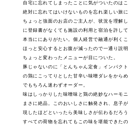
自宅に忘れてしまったことに気がついたのは
絶対に忘れてはいけないものを忘れ楽しい旅
ちょっと強面のお店のご主人が、状況を理解
に登録書がなくても施設の利用と宿泊を許し
本当ににありがたい。個人経営で融通が利く
ほっと安心するとお腹が減ったので一通り説
ちょっと変わったメニューが目についた。
豚じゃないのに「とんちゃん定食」インパク
の鶏にこってりとした甘辛い味噌ダレをから
でもちろん迷わずオーダー。
味はしっかりした味噌味と鶏の絶妙なハーモ
まさに絶品。このおいしさに触発され、息子
現したほどといったら美味しさが伝わるだろ
すべての荷物を忘れてもこの味を堪能できた