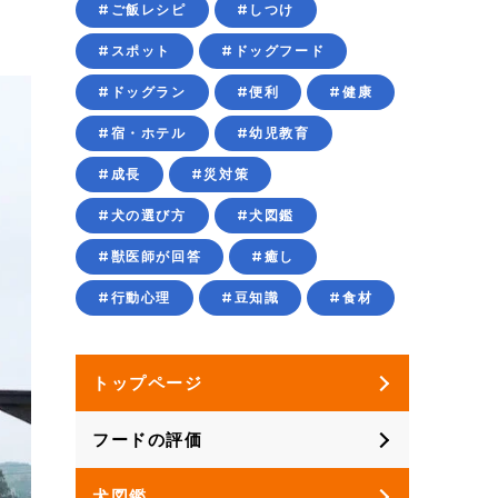
#ご飯レシピ
#しつけ
#スポット
#ドッグフード
#ドッグラン
#便利
#健康
#宿・ホテル
#幼児教育
#成長
#災対策
#犬の選び方
#犬図鑑
#獣医師が回答
#癒し
#行動心理
#豆知識
#食材
トップページ
フードの評価
犬図鑑