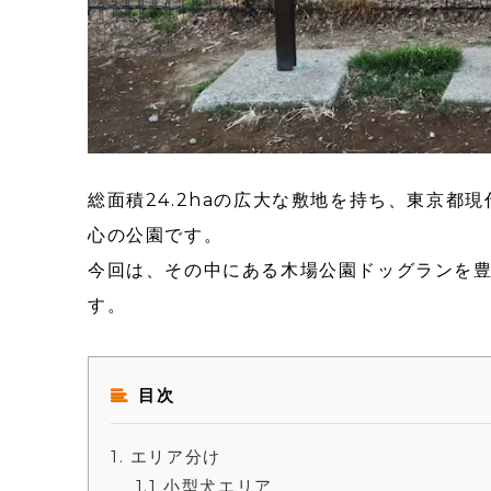
総面積24.2haの広大な敷地を持ち、東京都
心の公園です。
今回は、その中にある木場公園ドッグランを
す。
目次
1
エリア分け
1.1
小型犬エリア