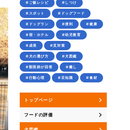
#ご飯レシピ
#しつけ
#スポット
#ドッグフード
#ドッグラン
#便利
#健康
#宿・ホテル
#幼児教育
#成長
#災対策
#犬の選び方
#犬図鑑
#獣医師が回答
#癒し
#行動心理
#豆知識
#食材
トップページ
フードの評価
犬図鑑