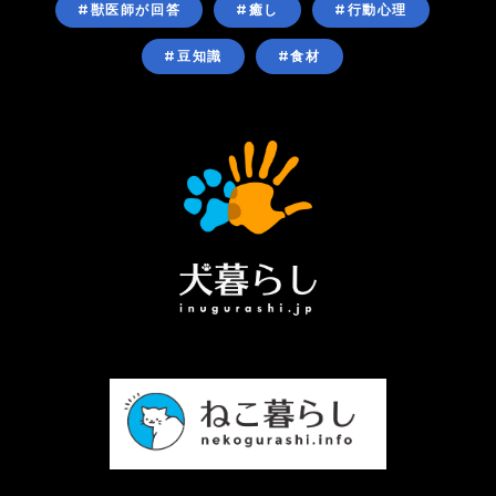
#獣医師が回答
#癒し
#行動心理
#豆知識
#食材