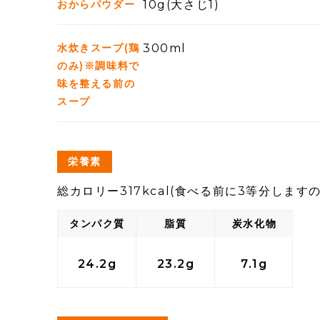
おからパウダー
10g(大さじ1)
水炊きスープ(鶏
300ml
のみ)※調味料で
味を整える前の
スープ
栄養素
総カロリー317kcal(食べる前に3等分しますので、
タンパク質
脂質
炭水化物
24.2g
23.2g
7.1g