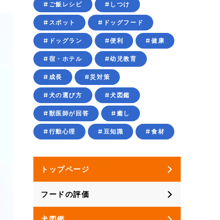
#ご飯レシピ
#しつけ
#スポット
#ドッグフード
#ドッグラン
#便利
#健康
#宿・ホテル
#幼児教育
#成長
#災対策
#犬の選び方
#犬図鑑
#獣医師が回答
#癒し
#行動心理
#豆知識
#食材
トップページ
フードの評価
犬図鑑