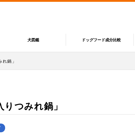
犬図鑑
ドッグフード成分比較
みれ鍋」
入りつみれ鍋」
ピ