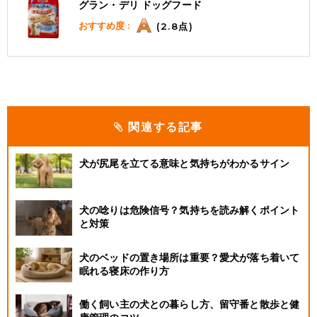
グラン・デリ ドッグフード
おすすめ度 :
(2.8点)
関連する記事
犬が尻尾を立てる意味と気持ちがわかるサイン
犬の唸りは危険信号？気持ちを読み解くポイント
と対策
犬のベッドの置き場所は重要？愛犬が落ち着いて
眠れる寝床の作り方
働く飼い主の犬との暮らし方、留守番と散歩と健