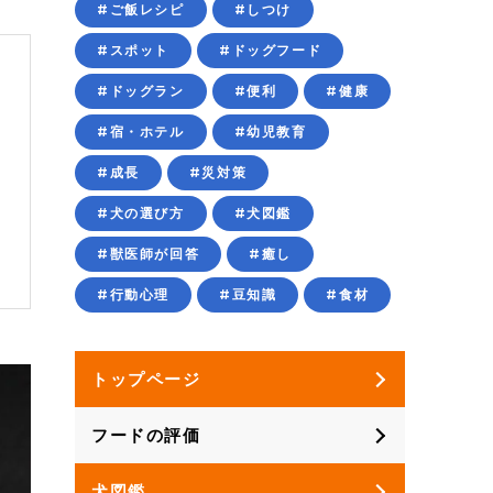
#ご飯レシピ
#しつけ
#スポット
#ドッグフード
#ドッグラン
#便利
#健康
#宿・ホテル
#幼児教育
す
#成長
#災対策
#犬の選び方
#犬図鑑
#獣医師が回答
#癒し
#行動心理
#豆知識
#食材
トップページ
フードの評価
犬図鑑