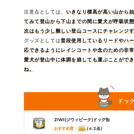
注意点としては、
いきなり標高が高い山から
てみて登山から下山までの間に愛犬が呼吸状
次はもう少し難しい登山コースにチャレンジ
グッズとしては
普段使用しているリードやハ
応できるようにレインコートや念のための非常
愛犬が登山中に体調を崩しても運ぶことがで
ね。
ドッ
ZIWI(ジウィピーク)ドッグ缶
おすすめ度 :
(4.2点)