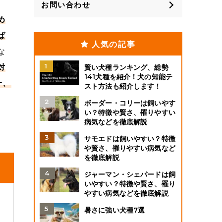
お問い合わせ
め
ば
人気の記事
な
対
賢い犬種ランキング、総勢
141犬種を紹介！犬の知能テ
一、
スト方法も紹介します！
ボーダー・コリーは飼いやす
い？特徴や賢さ、罹りやすい
病気などを徹底解説
サモエドは飼いやすい？特徴
や賢さ、罹りやすい病気など
を徹底解説
ジャーマン・シェパードは飼
いやすい？特徴や賢さ、罹り
やすい病気などを徹底解説
暑さに強い犬種7選