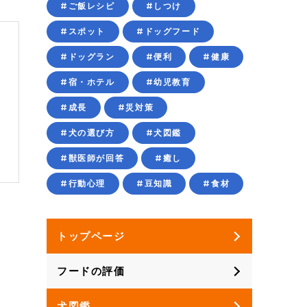
#ご飯レシピ
#しつけ
#スポット
#ドッグフード
#ドッグラン
#便利
#健康
#宿・ホテル
#幼児教育
関
#成長
#災対策
康
#犬の選び方
#犬図鑑
#獣医師が回答
#癒し
#行動心理
#豆知識
#食材
トップページ
フードの評価
犬図鑑