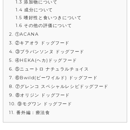
1.3
添加物について
1.4
成分について
1.5
嗜好性と食いつきについて
1.6
その他の評価について
2
①ACANA
3
②キアオラ ドッグフード
4
③ブラバンソンヌ ドッグフード
5
④HEKA(ヘカ)ドッグフード
6
⑤ニュートロ ナチュラルチョイス
7
⑥Bwild(ビーワイルド) ドッグフード
8
⑦グレンコ スペシャルレシピドッグフード
9
⑧オリジン ドッグフード
10
⑨モグワン ドッグフード
11
番外編：療法食