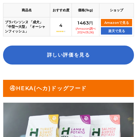
商品名
おすすめ度
価格(1kg)
ショップ
ブラバンソンヌ 「成犬」
1463
円
Amazonで見る
4
「中型〜大型」「オーシャ
(Amazon調べ
楽天で見る
ンフィッシュ」
2024.05.26)
詳しい評価を見る
④HEKA(ヘカ)ドッグフード