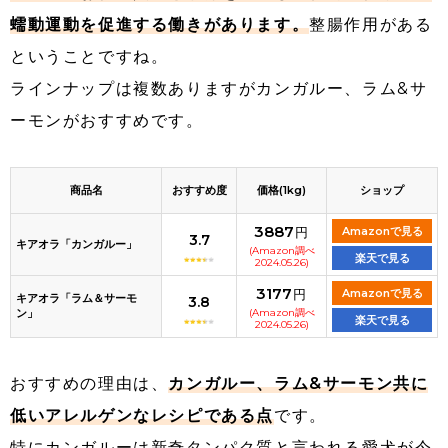
蠕動運動を促進する働きがあります。
整腸作用がある
ということですね。
ラインナップは複数ありますがカンガルー、ラム&サ
ーモンがおすすめです。
商品名
おすすめ度
価格(1kg)
ショップ
3887
円
Amazonで見る
3.7
キアオラ「カンガルー」
(Amazon調べ
楽天で見る
2024.05.26)
3177
円
Amazonで見る
キアオラ「ラム＆サーモ
3.8
ン」
(Amazon調べ
楽天で見る
2024.05.26)
おすすめの理由は、
カンガルー、ラム&サーモン共に
低いアレルゲンなレシピである点
です。
特にカンガルーは新奇タンパク質と言われる愛犬が今